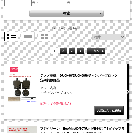
円 ～
円
1 / 4ページ
（全80件）
1
2
3
4
次へ
NEW
テクノ高槻 DUO-60/DUO-80用チャンバーブロック
定期補修部品
セット内容
・チャンバーブロック
価格： 7,400円(税込)
フジクリーン EcoMac60/60T/UniMB60用Ｔ6ダイヤフラ