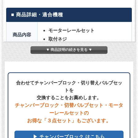
■ 商品詳細・適合機種
モーターレールセット
商品内容
取付ネジ
▼ 商品説明の続きを見る ▼
テクノ高槻
● DUO-60
● DUO-80
適合機種
合わせてチャンバーブロック・切り替えバルブセッ
ハウステック
トを
● DUO-60WTE
交換することをお薦めします。
● DUO-80WTE
チャンバーブロック・切替バルブセット・モータ
ーレールセットの
定期的な交換をおすすめします。
お得な「３点セット」もございます。
ご注意
※チャンバーブロックと同じタイミングで
の交換をお勧めします。
▶ チャンバーブロック はこちら