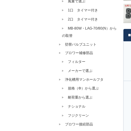
風量で選ぶ
1口 タイマー付き
2口 タイマー付き
MB-80W・LAG-70/80(N）から
の取替
切替バルブユニット
ブロワー補修部品
フィルター
メーカーで選ぶ
浄化槽用マンホールフタ
規格（Φ）から選ぶ
耐荷重から選ぶ
ナショナル
フジクリーン
ブロワー接続部品