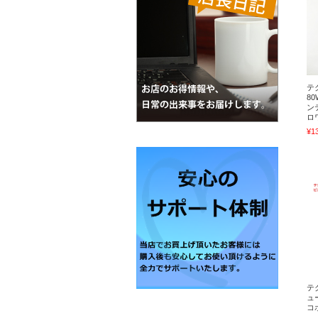
テ
80
ン
ロ
¥1
テ
ュ
コ