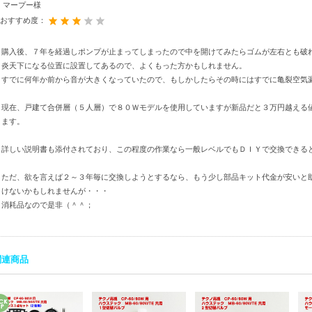
マープー様
おすすめ度：
購入後、７年を経過しポンプが止まってしまったので中を開けてみたらゴムが左右とも破
炎天下になる位置に設置してあるので、よくもった方かもしれません。
すでに何年か前から音が大きくなっていたので、もしかしたらその時にはすでに亀裂空気
現在、戸建て合併層（５人層）で８０Ｗモデルを使用していますが新品だと３万円越える
ます。
詳しい説明書も添付されており、この程度の作業なら一般レベルでもＤＩＹで交換できる
ただ、欲を言えば２～３年毎に交換しようとするなら、もう少し部品キット代金が安いと
けないかもしれませんが・・・
消耗品なので是非（＾＾；
関連商品