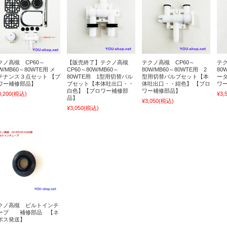
クノ高槻 CP60～
【販売終了】テクノ高槻
テクノ高槻 CP60～
テク
W/MB60～80WTE用 メ
CP60～80W/MB60～
80W/MB60～80WTE用 2
80
テナンス３点セット 【ブ
80WTE用 1型用切替バル
型用切替バルブセット【本
ー
ワー補修部品】
ブセット【本体吐出口・・
体吐出口・・紺色】 【ブロ
ワ
白色】【ブロワー補修部
ワー補修部品】
3,200
(税込)
¥3,
品】
¥3,050
(税込)
¥3,050
(税込)
クノ高槻 ビルトインチ
ーブ 補修部品 【ネ
ポス発送】