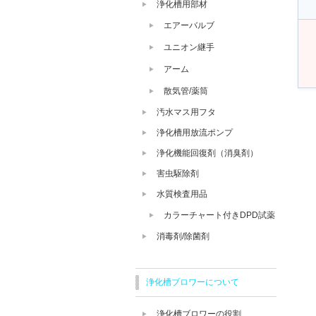
浄化槽用部材
エアーバルブ
ユニオン継手
アーム
散気管/薬筒
汚水マス用フタ
浄化槽用放流ポンプ
浄化機能回復剤（消臭剤）
害虫駆除剤
水質検査用品
カラーチャート付きDPD試薬
消毒剤/除菌剤
浄化槽ブロワーについて
浄化槽ブロワーの役割