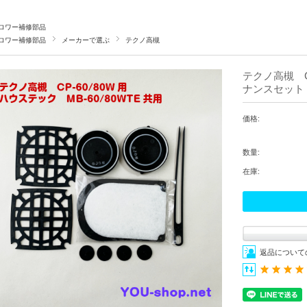
ロワー補修部品
ロワー補修部品
メーカーで選ぶ
テクノ高槻
テクノ高槻 CP
ナンスセット
価格:
数量:
在庫:
返品について