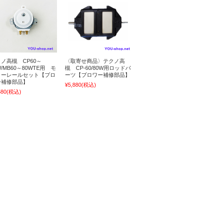
ノ高槻 CP60～
〈取寄せ商品〉テクノ高
W/MB60～80WTE用 モ
槻 CP-60/80W用ロッドパ
ターレールセット【ブロ
ーツ【ブロワー補修部品】
ー補修部品】
¥5,880
(税込)
580
(税込)