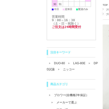
30
31
TOP
■
■
■
今日
定休日
配送のみ
ブ
ブ
営業時間
9：00～16：30
（土・日・祝除く）
ご注文は24時間受付
注目キーワード
DUO-80
LAG-80E
DP
D試薬
ニッコー
商品カテゴリ
ブロワー(全機種2年保証）
メーカーで選ぶ