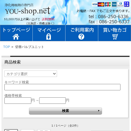
TOP
>
切替バルブユニット
商品検索
キーワード検索
価格帯検索
円 ～
円
1 / 1ページ
（全2件）