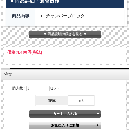
■ 商品詳細・適合機種
商品内容
チャンバーブロック
●HP-30GJL
▼ 商品説明の続きを見る ▼
適合機種
●HP-40GJL
価格:
4,400円
(税込)
チャンバーブロックのゴムは常に振動して
いる為劣化は避けられません。
ご注意
定期的な交換をおすすめします。
※メーカー推奨は1年に1回
注文
購入数：
セット
在庫
あり