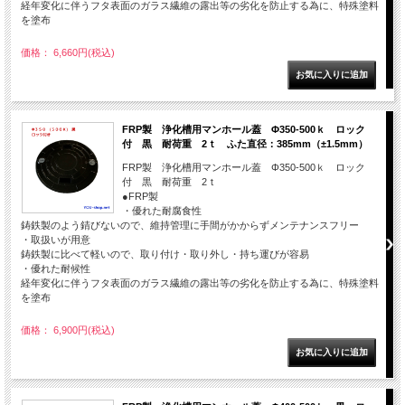
経年変化に伴うフタ表面のガラス繊維の露出等の劣化を防止する為に、特殊塗料
を塗布
価格： 6,660円(税込)
FRP製 浄化槽用マンホール蓋 Φ350-500ｋ ロック
付 黒 耐荷重 2ｔ ふた直径：385mm（±1.5mm）
FRP製 浄化槽用マンホール蓋 Φ350-500ｋ ロック
付 黒 耐荷重 2ｔ
●FRP製
・優れた耐腐食性
鋳鉄製のよう錆びないので、維持管理に手間がかからずメンテナンスフリー
・取扱いが用意
鋳鉄製に比べて軽いので、取り付け・取り外し・持ち運びが容易
・優れた耐候性
経年変化に伴うフタ表面のガラス繊維の露出等の劣化を防止する為に、特殊塗料
を塗布
価格： 6,900円(税込)