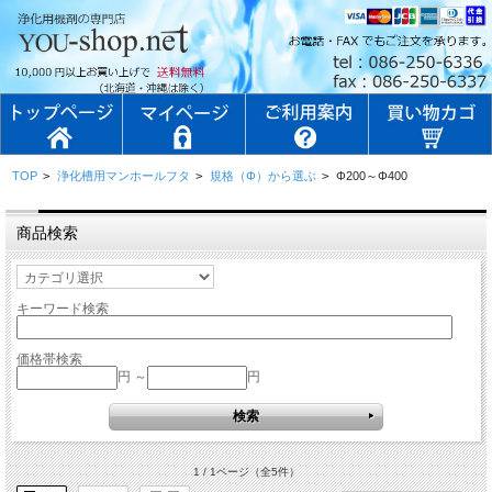
TOP
>
浄化槽用マンホールフタ
>
規格（Φ）から選ぶ
>
Φ200～Φ400
商品検索
キーワード検索
価格帯検索
円 ～
円
1 / 1ページ
（全5件）