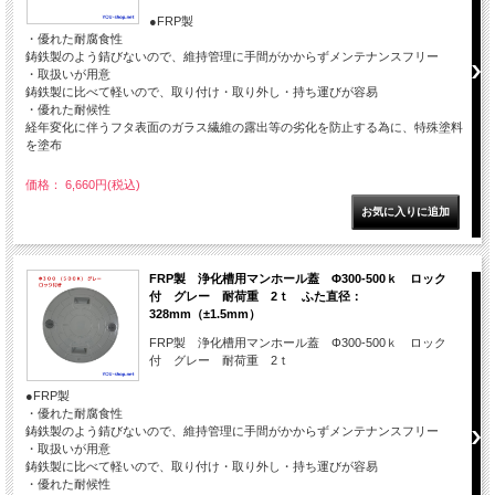
●FRP製
・優れた耐腐食性
鋳鉄製のよう錆びないので、維持管理に手間がかからずメンテナンスフリー
・取扱いが用意
鋳鉄製に比べて軽いので、取り付け・取り外し・持ち運びが容易
・優れた耐候性
経年変化に伴うフタ表面のガラス繊維の露出等の劣化を防止する為に、特殊塗料
を塗布
価格： 6,660円(税込)
FRP製 浄化槽用マンホール蓋 Φ300-500ｋ ロック
付 グレー 耐荷重 2ｔ ふた直径：
328mm（±1.5mm）
FRP製 浄化槽用マンホール蓋 Φ300-500ｋ ロック
付 グレー 耐荷重 2ｔ
●FRP製
・優れた耐腐食性
鋳鉄製のよう錆びないので、維持管理に手間がかからずメンテナンスフリー
・取扱いが用意
鋳鉄製に比べて軽いので、取り付け・取り外し・持ち運びが容易
・優れた耐候性