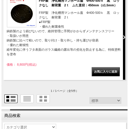
FRP製 浄化槽用マンホール蓋 Φ400-500ｋ 黒 ロッ
クなし 耐荷重 2ｔ ふた直径：450mm（±1.5mm）
FRP製 浄化槽用マンホール蓋 Φ400-500ｋ 黒 ロッ
クなし 耐荷重 2ｔ
●FRP製
・優れた耐腐食性
鋳鉄製のよう錆びないので、維持管理に手間がかからずメンテナンスフリー
・取扱いが用意
鋳鉄製に比べて軽いので、取り付け・取り外し・持ち運びが容易
・優れた耐候性
経年変化に伴うフタ表面のガラス繊維の露出等の劣化を防止する為に、特殊塗料
を塗布
価格： 8,800円(税込)
1 / 1ページ
（全5件）
商品検索