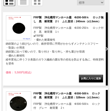
FRP製 浄化槽用マンホール蓋 Φ200-500ｋ ロック無
し 黒 耐荷重 2ｔ ふた直径：240mm（±1.5mm）
FRP製 浄化槽用マンホール蓋 Φ200-250ｋ ロック付
き 黒 耐荷重 1ｔ
●FRP製
・優れた耐腐食性
鋳鉄製のよう錆びないので、維持管理に手間がかからずメンテナンスフリー
・取扱いが用意
鋳鉄製に比べて軽いので、取り付け・取り外し・持ち運びが容易
・優れた耐候性
経年変化に伴うフタ表面のガラス繊維の露出等の劣化を防止する為に、特殊塗料
を塗布
価格： 5,500円(税込)
FRP製 浄化槽用マンホール蓋 Φ300-500ｋ ロック
付 黒 耐荷重 2ｔ ふた直径：328mm（±1.5mm）
FRP製 浄化槽用マンホール蓋 Φ300-500ｋ ロック
付 グレー 耐荷重 2ｔ