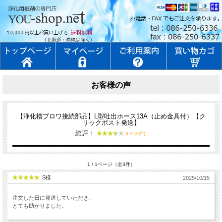
お客様の声
【浄化槽ブロワ接続部品】L型吐出ホース13A（止め金具付）【ク
リックポスト発送】
総評：
3.3 (3件)
1 / 1ページ（全3件）
S様
2025/10/15
注文した日に発送していただき、
とても助かりました。