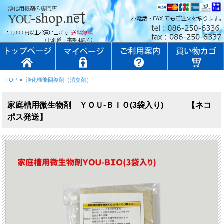
TOP
>
浄化機能回復剤（消臭剤）
家庭槽用微生物剤 ＹＯＵ-ＢＩＯ(3袋入り) 【ネコ
ポス発送】