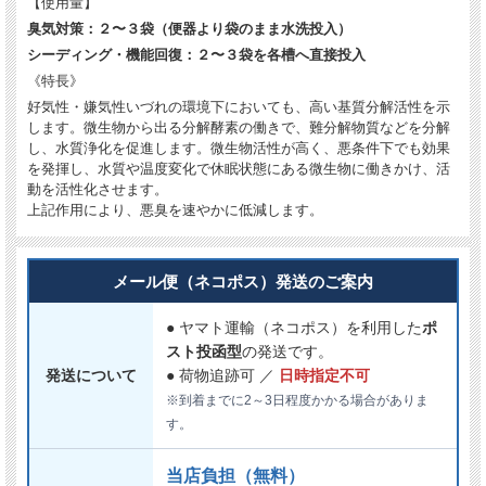
【使用量】
臭気対策：２〜３袋（便器より袋のまま水洗投入）
シーディング・機能回復：２〜３袋を各槽へ直接投入
《特長》
好気性・嫌気性いづれの環境下においても、高い基質分解活性を示
します。微生物から出る分解酵素の働きで、難分解物質などを分解
し、水質浄化を促進します。微生物活性が高く、悪条件下でも効果
を発揮し、水質や温度変化で休眠状態にある微生物に働きかけ、活
動を活性化させます。
上記作用により、悪臭を速やかに低減します。
メール便（ネコポス）発送のご案内
● ヤマト運輸（ネコポス）を利用した
ポ
スト投函型
の発送です。
発送について
● 荷物追跡可 ／
日時指定不可
※到着までに2～3日程度かかる場合がありま
す。
当店負担（無料）