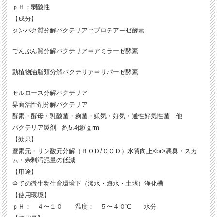
ｐＨ：弱酸性
【成分】
タンパク質分解バクテリア⇒プロテアーゼ酵素
でんぷん質分解バクテリア⇒アミラーゼ酵素
動植物油脂類分解バクテリア⇒リパーゼ酵素
セルロース分解バクテリア
界面活性剤分解バクテリア
酵素・酵母・乳酸菌・麹菌・嫌気・好気・通性好気性菌 他
バクテリア製剤 約5.4億/ｇrm
【効果】
窒素元・リン酸元分解（ＢＯＤ/ＣＯＤ）水質向上<br>悪臭・スカ
ム・余剰汚泥量の低減
【用途】
全ての微生物生育環境下（淡水・海水・土壌）浄化槽
【使用環境】
ｐＨ： ４〜１０ 温度： ５〜４０℃ 水分