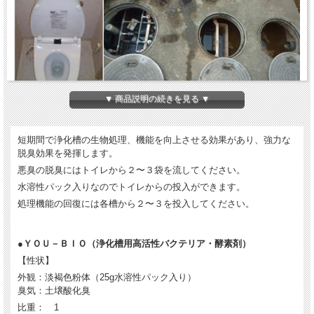
▼ 商品説明の続きを見る ▼
トイレに袋のまま投入！
各槽に袋のまま投入！
短期間で浄化槽の生物処理、機能を向上させる効果があり、強力な
脱臭効果を発揮します。
悪臭の脱臭には
トイレから２〜３袋を流してください
。
水溶性パック入りなのでトイレからの投入ができます。
処理機能の回復には
各槽から２〜３を投入してください
。
●ＹＯＵ－ＢＩＯ（浄化槽用高活性バクテリア・酵素剤）
【性状】
外観：淡褐色粉体（25g水溶性パック入り）
臭気：土壌酸化臭
比重： 1