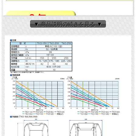
▼ 商品説明の続きを見る ▼
ダイアフラム方式ブロワ
●A.Sデバイス搭載
●H.T. 構造による長寿命化
●L.Aシステム搭載
●S.S.I構造による低騒音
●信頼性の高いA.D.オートストッパーを採用
●イージーメンテナンス