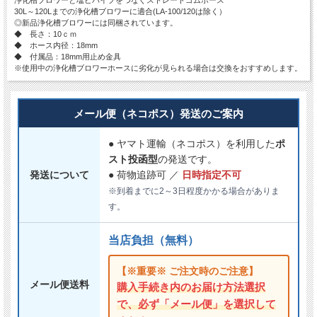
30L～120Lまでの浄化槽ブロワーに適合(LA-100/120は除く）
◎新品浄化槽ブロワーには同梱されています。
◆ 長さ：10ｃｍ
◆ ホース内径：18mm
◆ 付属品：18mm用止め金具
※使用中の浄化槽ブロワーホースに劣化が見られる場合は交換をおすすめします。
メール便（ネコポス）発送のご案内
● ヤマト運輸（ネコポス）を利用した
ポ
スト投函型
の発送です。
発送について
● 荷物追跡可 ／
日時指定不可
※到着までに2～3日程度かかる場合がありま
す。
当店負担（無料）
【※重要※ ご注文時のご注意】
メール便送料
購入手続き内のお届け方法選択
で、必ず「メール便」を選択して