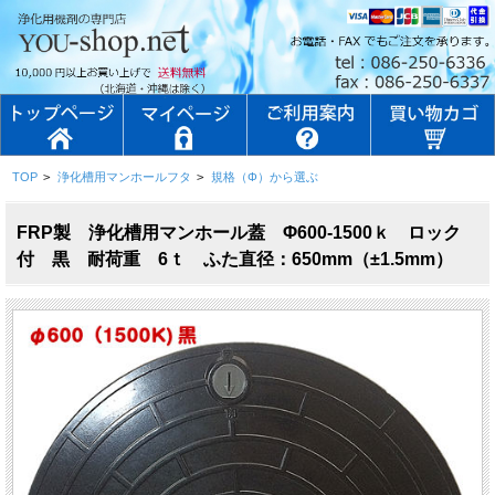
TOP
>
浄化槽用マンホールフタ
>
規格（Φ）から選ぶ
FRP製 浄化槽用マンホール蓋 Φ600-1500ｋ ロック
付 黒 耐荷重 6ｔ ふた直径：650mm（±1.5mm）