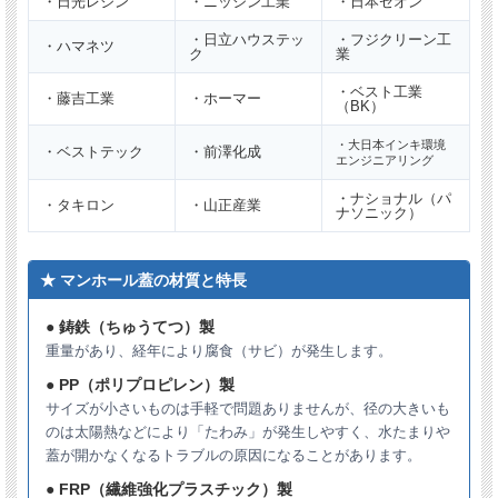
・日光レジン
・ニッシン工業
・日本ゼオン
・日立ハウステッ
・フジクリーン工
直径
650mm
（±1.5mm）
・ハマネツ
実寸
ク
業
※必ず実寸をご確認ください。
・ベスト工業
・藤吉工業
・ホーマー
（BK）
耐荷重
6t
・大日本インキ環境
・ベストテック
・前澤化成
エンジニアリング
1500kg
安全荷重
・ナショナル（パ
【安全荷重とは】自動車1輪あたりの概略重量で
・タキロン
・山正産業
ナソニック）
す。
ロック
ロック付き
★ マンホール蓋の材質と特長
用途
ガレージ用(6t車未満）
● 鋳鉄（ちゅうてつ）製
重量があり、経年により腐食（サビ）が発生します。
材質
FRP（繊維強化プラスチック）製
● PP（ポリプロピレン）製
サイズが小さいものは手軽で問題ありませんが、径の大きいも
のは太陽熱などにより「たわみ」が発生しやすく、水たまりや
※複数枚ご注文の場合は納期がかかる場合がございます。
蓋が開かなくなるトラブルの原因になることがあります。
● FRP（繊維強化プラスチック）製