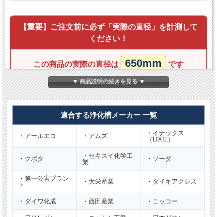
【重要】ご注文前に必ず「実際の直径」を計測して
ください！
650mm
この商品の実際の直径は
です
▼ 商品説明の続きを見る ▼
【規格表記（Φ600）だけで適合判断はできません】
古いマンホール蓋は、同じ規格表示であってもメーカーや
年代により
サイズが統一されていない時期
がありました。
適合する浄化槽メーカー 一覧
トラブル防止のため、表記だけで判断せず、
必ず現在ご使
・イナックス
用中の蓋の「実際の直径（mm）」を計測してください。
・アールエコ
・アムズ
（LIXIL）
・セキスイ化学工
・クボタ
・ソーダ
業
・第一公害プラン
・大栄産業
・ダイキアクシス
ト
商品説明
・ダイワ化成
・西田産業
・ニッコー
呼び径
φ600