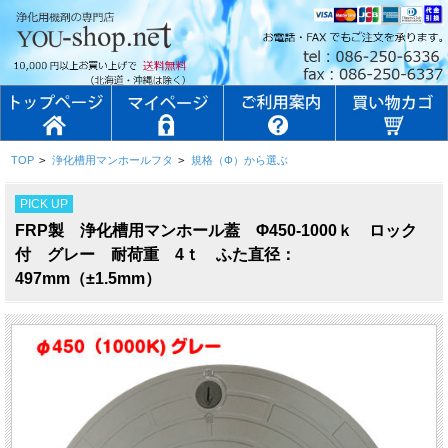
TOP
>
浄化槽用マンホールフタ
>
規格（Φ）から選ぶ
PICK UP
FRP製 浄化槽用マンホール蓋 Φ450-1000ｋ ロック
付 グレー 耐荷重 4ｔ ふた直径：
497mm（±1.5mm）