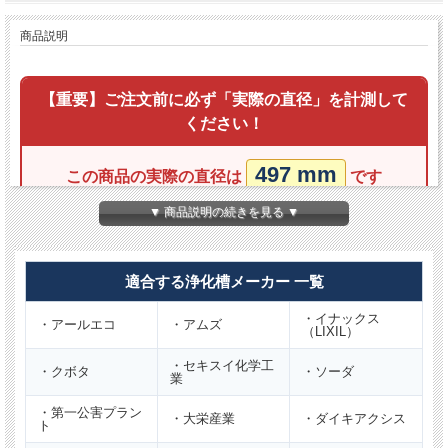
商品説明
【重要】ご注文前に必ず「実際の直径」を計測して
ください！
497 mm
この商品の実際の直径は
です
▼ 商品説明の続きを見る ▼
【規格表記（Φ450）だけで適合判断はできません】
古いマンホール蓋は、同じ規格表示であってもメーカーや
年代により
サイズが統一されていない時期
がありました。
適合する浄化槽メーカー 一覧
トラブル防止のため、表記だけで判断せず、
必ず現在ご使
・イナックス
用中の蓋の「実際の直径（mm）」を計測してください。
・アールエコ
・アムズ
（LIXIL）
・セキスイ化学工
・クボタ
・ソーダ
業
商品説明
・第一公害プラン
・大栄産業
・ダイキアクシス
ト
呼び径
φ450