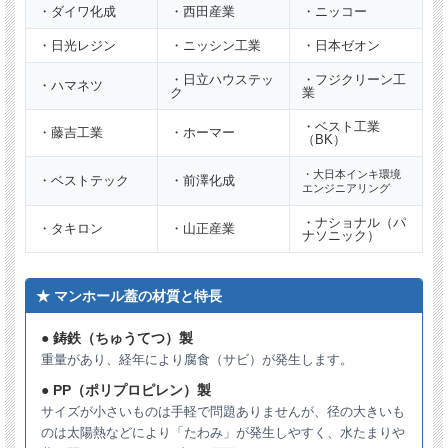
・ダイワ化成
・西田産業
・ニッコー
直径
497mm
（±1.5mm）
・日光レジン
・ニッシン工業
・日本ゼオン
実寸
※必ず実寸をご確認ください。
・日立ハウステッ
・フジクリーン工
・ハマネツ
ク
業
耐荷重
4t
・ベスト工業
・藤吉工業
・ホーマー
（BK）
1000kg
・大日本インキ環境
・ベストテック
・前澤化成
安全荷重
【安全荷重とは】自動車1輪あたりの概略重量で
エンジニアリング
す。
・ナショナル（パ
・タキロン
・山正産業
ナソニック）
ロック
ロック付き
★ マンホール蓋の材質と特長
用途
ガレージ用（4ｔ車未満）
● 鋳鉄（ちゅうてつ）製
材質
FRP（繊維強化プラスチック）製
重量があり、経年により腐食（サビ）が発生します。
● PP（ポリプロピレン）製
※複数枚ご注文の場合は納期がかかる場合がございます。
サイズが小さいものは手軽で問題ありませんが、径の大きいも
のは太陽熱などにより「たわみ」が発生しやすく、水たまりや