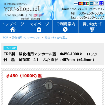
TOP
>
浄化槽用マンホールフタ
>
規格（Φ）から選ぶ
PICK UP
FRP製 浄化槽用マンホール蓋 Φ450-1000ｋ ロック
付 黒 耐荷重 4ｔ ふた直径：497mm（±1.5mm）