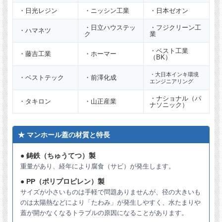
直径
497mm
（±1.5mm）
・日光レジン
・ニッシン工業
・日本ゼオン
実寸
※必ず実寸をご確認ください。
・日立ハウステッ
・フジクリーン工
・ハマネツ
ク
業
耐荷重
4t
・ベスト工業
・藤吉工業
・ホーマー
（BK）
1000kg
・大日本インキ環境
・ベストテック
・前澤化成
安全荷重
【安全荷重とは】自動車1輪あたりの概略重量で
エンジニアリング
す。
・ナショナル（パ
・タキロン
・山正産業
ナソニック）
ロック
ロック付き
★ マンホール蓋の材質と特長
用途
ガレージ用（4ｔ車未満）
● 鋳鉄（ちゅうてつ）製
材質
FRP（繊維強化プラスチック）製
重量があり、経年により腐食（サビ）が発生します。
● PP（ポリプロピレン）製
※複数枚ご注文の場合は納期がかかる場合がございます。
サイズが小さいものは手軽で問題ありませんが、径の大きいも
のは太陽熱などにより「たわみ」が発生しやすく、水たまりや
蓋が開かなくなるトラブルの原因になることがあります。