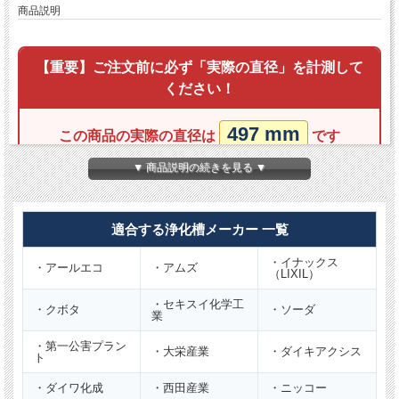
商品説明
【重要】ご注文前に必ず「実際の直径」を計測して
ください！
497 mm
この商品の実際の直径は
です
▼ 商品説明の続きを見る ▼
【規格表記（Φ450）だけで適合判断はできません】
古いマンホール蓋は、同じ規格表示であってもメーカーや
年代により
サイズが統一されていない時期
がありました。
適合する浄化槽メーカー 一覧
トラブル防止のため、表記だけで判断せず、
必ず現在ご使
・イナックス
用中の蓋の「実際の直径（mm）」を計測してください。
・アールエコ
・アムズ
（LIXIL）
・セキスイ化学工
・クボタ
・ソーダ
業
商品説明
・第一公害プラン
・大栄産業
・ダイキアクシス
ト
呼び径
φ450
・ダイワ化成
・西田産業
・ニッコー